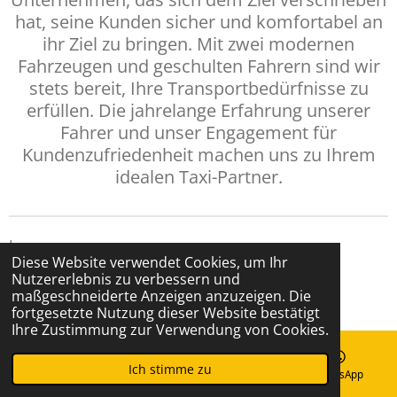
hat, seine Kunden sicher und komfortabel an
ihr Ziel zu bringen. Mit zwei modernen
Fahrzeugen und geschulten Fahrern sind wir
stets bereit, Ihre Transportbedürfnisse zu
erfüllen. Die jahrelange Erfahrung unserer
Fahrer und unser Engagement für
Kundenzufriedenheit machen uns zu Ihrem
idealen Taxi-Partner.
Impressum
Diese Website verwendet Cookies, um Ihr
Nutzererlebnis zu verbessern und
Datenschutz
maßgeschneiderte Anzeigen anzuzeigen. Die
© 2024 Taxi West
fortgesetzte Nutzung dieser Website bestätigt
Ihre Zustimmung zur Verwendung von Cookies.
Ich stimme zu
E-Mail
Telefon
Karte
WhatsApp